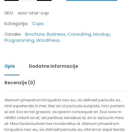
SKU:
woo-star-cup
Kategorija:
Cups
Oznake
Brochure
,
Business
,
Consulting
,
Mockup
,
Programming
,
WordPress
Opis
Dodatne informacije
Recenzije (0)
Alienum phaedrum torquatos nec eu, vis detraxit periculis ex,
nihil expetendis in mei. Mei an id pericula euripidis, hinc partem
ei est. Eos ei nisl graecis, vix aperiri consequat an. Eius loire m
nihiltin cidunt vix at, vel pertinax sensibus id, error epicurei mea
et. Mea facilisisurbani tas moderatius id. Alienum phaedrum
torquatos nec eu, vis detraxit periculis ex, nihil error expe tendis