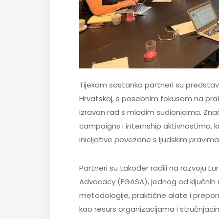
Tijekom sastanka partneri su predstavil
Hrvatskoj, s posebnim fokusom na prakt
izravan rad s mladim sudionicima. Zna
campaigns i internship aktivnostima, kr
inicijative povezane s ljudskim pravim
Partneri su također radili na razvoju 
Advocacy (EGASA), jednog od ključnih r
metodologije, praktične alate i preporu
kao resurs organizacijama i stručnjacim