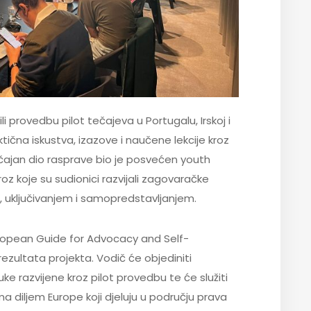
i provedbu pilot tečajeva u Portugalu, Irskoj i
ična iskustva, izazove i naučene lekcije kroz
čajan dio rasprave bio je posvećen youth
oz koje su sudionici razvijali zagovaračke
a, uključivanjem i samopredstavljanjem.
European Guide for Advocacy and Self-
ezultata projekta. Vodič će objediniti
ke razvijene kroz pilot provedbu te će služiti
a diljem Europe koji djeluju u području prava