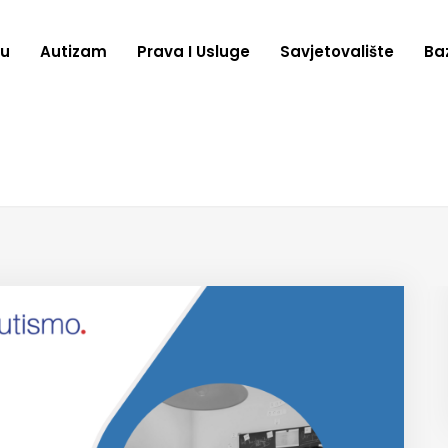
zu
Autizam
Prava I Usluge
Savjetovalište
Ba