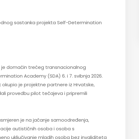
dnog sastanka projekta Self-Determination
 je domaćin trećeg transnacionalnog
mination Academy (SDA) 6. i 7. svibnja 2026.
okupio je projektne partnere iz Hrvatske,
dali provedbu pilot tečajeva i pripremili
usmjeren je na jačanje samoodređenja,
cije autističnih osoba i osoba s
eno uključivanje mladih osoba bez invaliditeta