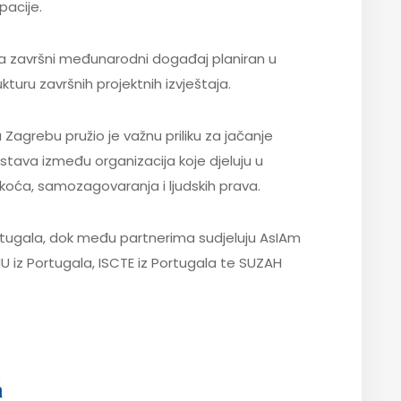
pacije.
a završni međunarodni događaj planiran u
ukturu završnih projektnih izvještaja.
agrebu pružio je važnu priliku za jačanje
tava između organizacija koje djeluju u
koća, samozagovaranja i ljudskih prava.
ortugala, dok među partnerima sudjeluju AsIAm
DDHU iz Portugala, ISCTE iz Portugala te SUZAH