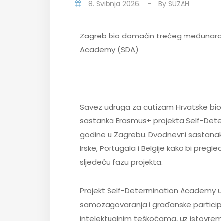
8. Svibnja 2026.
-
By
SUZAH
Zagreb bio domaćin trećeg međunaro
Academy (SDA)
Savez udruga za autizam Hrvatske bio
sastanka Erasmus+ projekta Self-Deter
godine u Zagrebu. Dvodnevni sastanak 
Irske, Portugala i Belgije kako bi pregle
sljedeću fazu projekta.
Projekt Self-Determination Academy 
samozagovaranja i građanske participa
intelektualnim teškoćama, uz istovrem