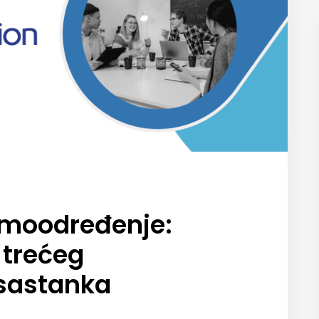
amoodređenje:
trećeg
sastanka