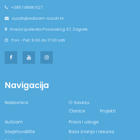
+385 1 8896 527
suzah@autizam-suzah.hr
Kneza Ljudevita Posavskog 37, Zagreb
Pon - Pet: 9.00 do 17.00 sati
Navigacija
Naslovnica
O Savezu
Članice
Projekti
Autizam
Prava i usluge
Savjetovalište
Baza znanja i resursa