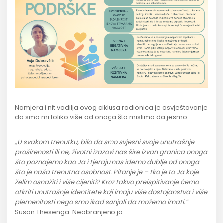
Namjera i nit vodilja ovog ciklusa radionica je osvještavanje
da smo mi toliko više od onoga što mislimo da jesmo.
„U svakom trenutku, bilo da smo svjesni svoje unutrašnje
proširenosti ili ne, životni izazovi nas šire izvan granica onoga
što poznajemo kao Ja i tjeraju nas idemo dublje od onoga
što je naša trenutna osobnost. Pitanje je – tko je to Ja koje
želim osnažiti i više cijeniti? Kroz takvo preispitivanje ćemo
otkriti unutrašnje identitete koji imaju više dostojanstva i više
plemenitosti nego smo ikad sanjali da možemo imati.“
Susan Thesenga: Neobranjeno ja.