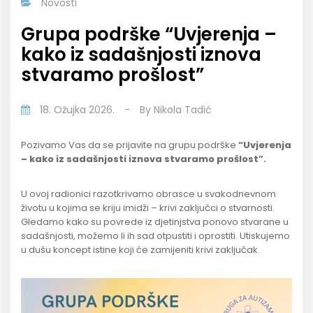
Novosti
Grupa podrške “Uvjerenja –
kako iz sadašnjosti iznova
stvaramo prošlost”
18. Ožujka 2026.
-
By
Nikola Tadić
Pozivamo Vas da se prijavite na grupu podrške
“Uvjerenja
– kako iz sadašnjosti iznova stvaramo prošlost”.
U ovoj radionici razotkrivamo obrasce u svakodnevnom
životu u kojima se kriju imidži – krivi zaključci o stvarnosti.
Gledamo kako su povrede iz djetinjstva ponovo stvarane u
sadašnjosti, možemo li ih sad otpustiti i oprostiti. Utiskujemo
u dušu koncept istine koji će zamijeniti krivi zaključak.