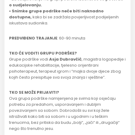
o sudjelovanju.
• Snimke grupe podrške neće biti naknadno
dostupne,
kako bi se zadržala povjerljivost podijeljenih
iskustava sudionika.
PREDVIĐENO TRAJANJE
: 60-90 minuta
TKO ĆE VODITI GRUPU PODRŠKE?
Grupe podrške vodi
Asja Dubravčić
, magistra logopedije i
edukacijske rehabilitacije, tjelesno orijentirani
psihoterapeut, terapeut igrom i “majka dvoje djece zbog
kojih često preispituje sva svoja znanja i vještine”.
TKO SE MOŽE PRIJAVITI?
Ova grupa podrške namijenjena je svima koji osjećaju
potrebu za predahom, usporavanjem i dubljim
povezivanjem sa sobom. Dobrodošli su svi koji žele
istraživati kako biti sa sobom i u ugodnim i u teškim
trenucima, bez pritiska da budu „bolji“, „jači“ ili „drugačiji“
nego što trenutno jesu.