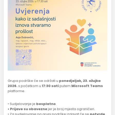
Grupa podrške će se održati u
ponedjeljak, 23. ožujka
2026.
s početkom u
17:30 sati
putem
Microsoft Teams
platforme.
• Sudjelovanje je
besplatno
.
• Prijave su obavezne
jer je broj mjesta ograničen.
• Za sudjelovanje na grupi podrške izdavat će se
potvrde