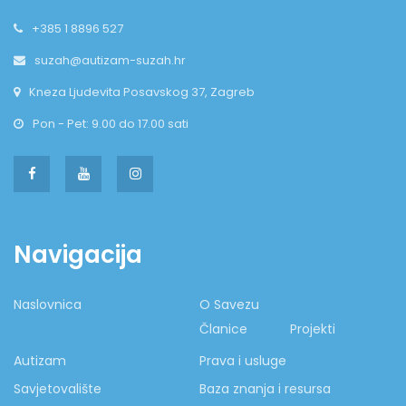
+385 1 8896 527
suzah@autizam-suzah.hr
Kneza Ljudevita Posavskog 37, Zagreb
Pon - Pet: 9.00 do 17.00 sati
Navigacija
Naslovnica
O Savezu
Članice
Projekti
Autizam
Prava i usluge
Savjetovalište
Baza znanja i resursa