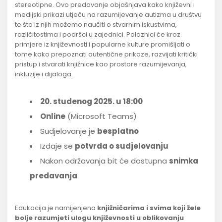
stereotipne. Ovo predavanje objašnjava kako književni i
medijski prikazi utječu na razumijevanje autizma u društvu
te što iz njih možemo naučiti o stvarnim iskustvima,
različitostima i podršci u zajednici. Polaznici će kroz
primjere iz književnosti i popularne kulture promišljati o
tome kako prepoznati autentične prikaze, razvijati kritički
pristup i stvarati knjižnice kao prostore razumijevanja,
inkluzije i dijaloga.
20. studenog 2025. u 18:00
Online
(Microsoft Teams)
Sudjelovanje je
besplatno
Izdaje se
potvrda o sudjelovanju
Nakon održavanja bit će dostupna
snimka
predavanja
.
Edukacija je namijenjena
knjižničarima i svima koji žele
bolje razumjeti ulogu književnosti u oblikovanju