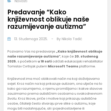
Novosti
Predavanje “Kako
književnost oblikuje naše
razumijevanje autizma”
13. Studenoga 2025.
-
By
Nikola Tadić
Pozivamo Vas na predavanje
„Kako književnost oblikuje
naše razumijevanje autizma“
, koje će
20. studenog
2025.
s početkom
u 18 sati
održati edukacijski rehabilitator
Tomislav Cvrtnjak putem
Microsoft Teams
platforme.
Književnost ima moć oblikovati način na koji doživljavamo
svijet. Kroz način na koji prikazuje autizam, ona utječe na to
kako ga razumijemo, o njemu promišljamo i kakve stavove
zauzimamo prema autističnim osobama u svakodnevnom
životu. Kroz likove, priče i motive koji prikazuju autistične
osobe, čitatelji često stvaraju prve slike o autizmu, koje
mogu biti nadahnjujuće, ali i pojednostavljene ili