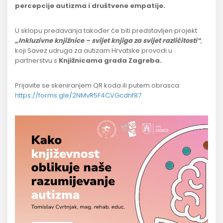
percepcije autizma i društvene empatije.
U sklopu predavanja također će biti predstavljen projekt
„Inkluzivne knjižnice – svijet knjiga za svijet različitosti“
,
koji Savez udruga za autizam Hrvatske provodi u
partnerstvu s
Knjižnicama grada Zagreba.
Prijavite se skeniranjem QR koda ili putem obrasca:
https://forms.gle/2NMvR5F4CVGcdhf87