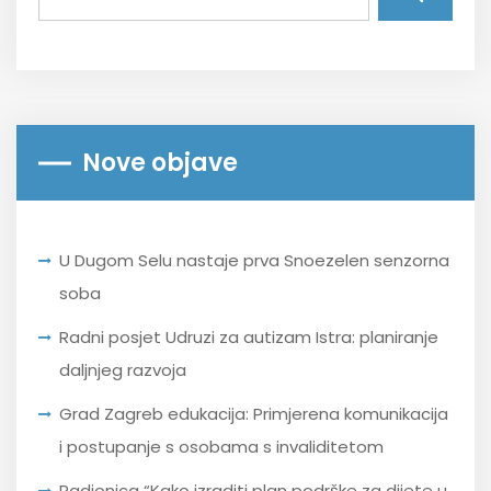
Nove objave
U Dugom Selu nastaje prva Snoezelen senzorna
soba
Radni posjet Udruzi za autizam Istra: planiranje
daljnjeg razvoja
Grad Zagreb edukacija: Primjerena komunikacija
i postupanje s osobama s invaliditetom
Radionica “Kako izraditi plan podrške za dijete u