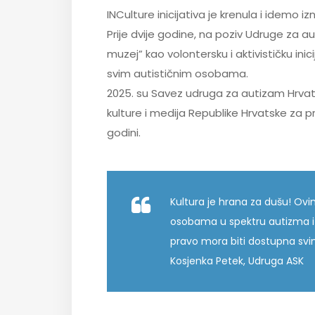
INCulture inicijativa je krenula i idemo i
Prije dvije godine, na poziv Udruge za a
muzej” kao volontersku i aktivističku inic
svim autističnim osobama.
2025. su Savez udruga za autizam Hrvats
kulture i medija Republike Hrvatske za pr
godini.
Kultura je hrana za dušu! O
osobama u spektru autizma i n
pravo mora biti dostupna svi
Kosjenka Petek, Udruga ASK