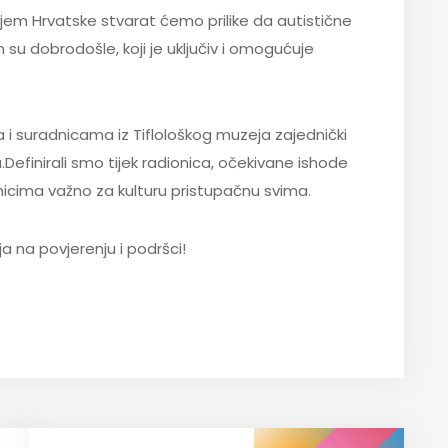
jem Hrvatske stvarat ćemo prilike da autistične
su dobrodošle, koji je uključiv i omogućuje
a i suradnicama iz Tiflološkog muzeja zajednički
.Definirali smo tijek radionica, očekivane ishode
ionicima važno za kulturu pristupačnu svima.
a na povjerenju i podršci!