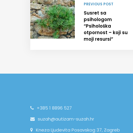
PREVIOUS POST
Susret sa
psihologom
“Psihološka
otpornost – koji su
moji resursi”
+385 1 8896 527
suzah@autizam-suzah.hr
Kneza Ljudevita Posavskog 37, Zagreb