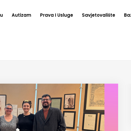
zu
Autizam
Prava I Usluge
Savjetovalište
Ba