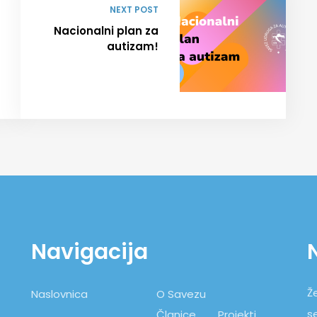
NEXT POST
Nacionalni plan za
autizam!
Navigacija
Že
Naslovnica
O Savezu
s
Članice
Projekti