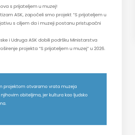
znova s prijateljem u muzej!
utizam ASK, započeli smo projekt “S prijateljem u
ijativu s ciljem da i muzeji postanu pristupačni
ke i Udruga ASK dobili podršku Ministarstva
oširenje projekta “S prijateljem u muzej” u 2026.
vim projektom otvaramo vrata muzeja
jihovim obiteljima, jer kultura kao ljudsko
ma.