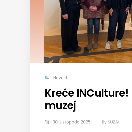
Novosti
Kreće INCulture! 
muzej
30. Listopada 2025.
-
By
SUZAH