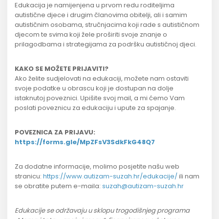
Edukacija je namijenjena u prvom redu roditeljima
autistične djece i drugim članovima obitelji, ali i samim
autističnim osobama, stručnjacima koji rade s autističnom
djecom te svima koji žele proširiti svoje znanje o
prilagodbama i strategijama za podršku autističnoj djeci.
KAKO SE MOŽETE PRIJAVITI?
Ako želite sudjelovati na edukaciji, možete nam ostaviti
svoje podatke u obrascu koji je dostupan na dolje
istaknutoj poveznici. Upišite svoj mail, a mi ćemo Vam
poslati poveznicu za edukaciju i upute za spajanje.
POVEZNICA ZA PRIJAVU:
https://forms.gle/MpZFsV3SdkFkG48Q7
Za dodatne informacije, molimo posjetite našu web
stranicu:
https://www.autizam-suzah.hr/edukacije/
ili nam
se obratite putem e-maila:
suzah@autizam-suzah.hr
Edukacije se održavaju u sklopu trogodišnjeg programa