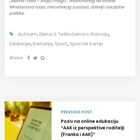
„Mama i tata – znaju i mogu“, financiranog od strane
Ministarstva rada, mirovinskog sustava, obitelji i socijalne
politike.
Autizam
,
Djeca S Teškoćama U Razvoju
,
Edukacije
,
Kretanje
,
Sport
,
Sportski Kamp
Share
PREVIOUS POST
Poziv na online edukaciju
“AAK iz perspektive roditelji
(Franka i AAK)”