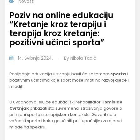
Novosti
Poziv na online edukaciju
“Kretanje kroz terapiju i
terapija kroz kretanje:
pozitivni učinci sporta”
14. Svibnja 2024.
-
By
Nikola Tadić
Posljednja edukacija u svibnju bavit će se temom
sporta
i
pozitivnim učincima koje sport može imati na razvoj djece i
mladih.
U uvodnom dijelu će edukacijski rehabilitator
Tomislav
Cvrtnjak
prikazati što suvremena istraživanja govore o
primjeni sporta u terapijskom kontekstu. Govorit će o
važnosti sporta i kako ga učiniti pristupačnijim za djecu i
mlade na spektru.