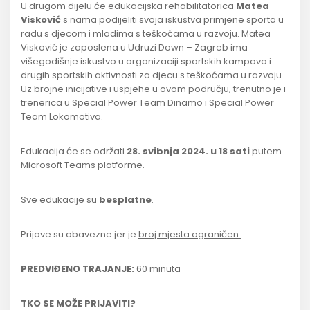
U drugom dijelu će edukacijska rehabilitatorica
Matea
Visković
s nama podijeliti svoja iskustva primjene sporta u
radu s djecom i mladima s teškoćama u razvoju. Matea
Visković je zaposlena u Udruzi Down – Zagreb ima
višegodišnje iskustvo u organizaciji sportskih kampova i
drugih sportskih aktivnosti za djecu s teškoćama u razvoju.
Uz brojne inicijative i uspjehe u ovom području, trenutno je i
trenerica u Special Power Team Dinamo i Special Power
Team Lokomotiva.
Edukacija će se održati
28. svibnja 2024.
u 18 sati
putem
Microsoft Teams platforme.
Sve edukacije su
besplatne
.
Prijave su obavezne jer je
broj mjesta ograničen.
PREDVIĐENO TRAJANJE:
60 minuta
TKO SE MOŽE PRIJAVITI?