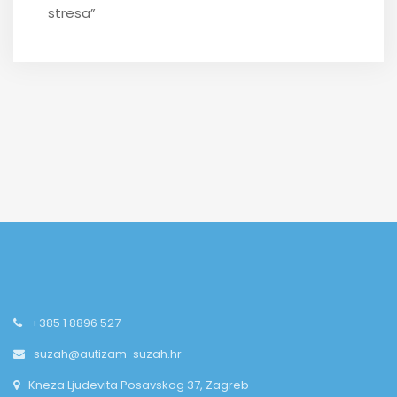
stresa”
+385 1 8896 527
suzah@autizam-suzah.hr
Kneza Ljudevita Posavskog 37, Zagreb