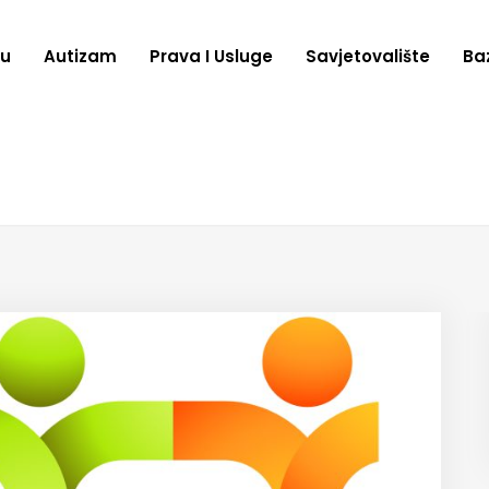
zu
Autizam
Prava I Usluge
Savjetovalište
Ba