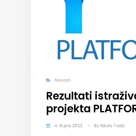
Novosti
Rezultati istraži
projekta PLATF
4. Rujna 2023.
-
By
Nikola Tadić