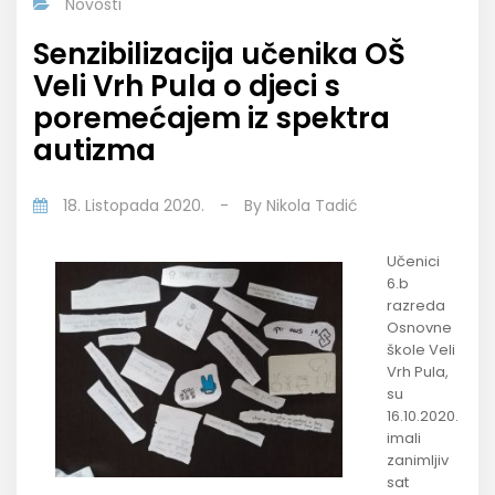
Novosti
Senzibilizacija učenika OŠ
Veli Vrh Pula o djeci s
poremećajem iz spektra
autizma
18. Listopada 2020.
-
By
Nikola Tadić
Učenici
6.b
razreda
Osnovne
škole Veli
Vrh Pula,
su
16.10.2020.
imali
zanimljiv
sat