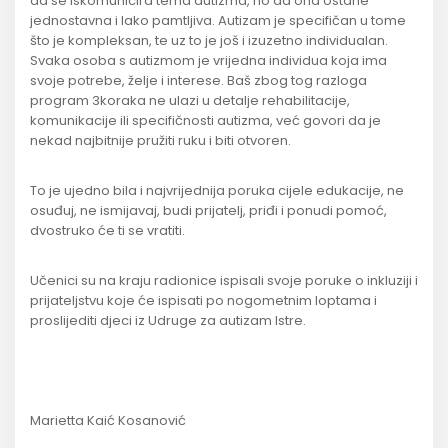
da se iskomunicira tema autizma, no da ona ostane
jednostavna i lako pamtljiva. Autizam je specifičan u tome
što je kompleksan, te uz to je još i izuzetno individualan.
Svaka osoba s autizmom je vrijedna individua koja ima
svoje potrebe, želje i interese. Baš zbog tog razloga
program 3koraka ne ulazi u detalje rehabilitacije,
komunikacije ili specifičnosti autizma, već govori da je
nekad najbitnije pružiti ruku i biti otvoren.
To je ujedno bila i najvrijednija poruka cijele edukacije, ne
osuđuj, ne ismijavaj, budi prijatelj, priđi i ponudi pomoć,
dvostruko će ti se vratiti.
Učenici su na kraju radionice ispisali svoje poruke o inkluziji i
prijateljstvu koje će ispisati po nogometnim loptama i
proslijediti djeci iz Udruge za autizam Istre.
Marietta Kaić Kosanović