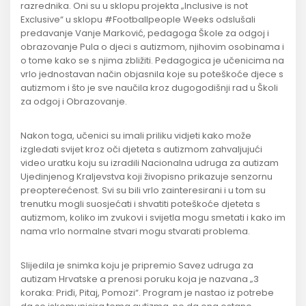
razrednika. Oni su u sklopu projekta „Inclusive is not
Exclusive“ u sklopu #Footballpeople Weeks odslušali
predavanje Vanje Marković, pedagoga Škole za odgoj i
obrazovanje Pula o djeci s autizmom, njihovim osobinama i
o tome kako se s njima zbližiti. Pedagogica je učenicima na
vrlo jednostavan način objasnila koje su poteškoće djece s
autizmom i što je sve naučila kroz dugogodišnji rad u Školi
za odgoj i Obrazovanje.
Nakon toga, učenici su imali priliku vidjeti kako može
izgledati svijet kroz oči djeteta s autizmom zahvaljujući
video uratku koju su izradili Nacionalna udruga za autizam
Ujedinjenog Kraljevstva koji živopisno prikazuje senzornu
preopterećenost. Svi su bili vrlo zainteresirani i u tom su
trenutku mogli suosjećati i shvatiti poteškoće djeteta s
autizmom, koliko im zvukovi i svijetla mogu smetati i kako im
nama vrlo normalne stvari mogu stvarati problema.
Slijedila je snimka koju je pripremio Savez udruga za
autizam Hrvatske a prenosi poruku koja je nazvana „3
koraka: Priđi, Pitaj, Pomozi“. Program je nastao iz potrebe