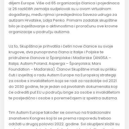
diljem Europe. Više od 65 organizacija članica i pojedinaca
iz 26 različitih zemalja sudjelovali su u ovom virtualnom
događanju, među njima i predsjednica Saveza udruga za
autizam Hrvatske, Lidija Penko. Primarni zadatak skupštine
bilo je izvještavanje o aktivnostima i proračunu ove krovne
organizacije u području autizma.
Uz to, Skupština je prihvatila i četiri nove članice su svoje
krugove, dva punopravna člana iz Italije i Poljske te
pridružene članove iz Španjolske i Mađarske (ANGSA –
Italija; Autism Poland; Asperga – Španjolska; Mars
Foundation – Mađarska). Članovi Skupštine imali su priliku
čuti i izvještaj o radu Autism Europe na Europskoj strategiji
za osobe s invaliditetom koja se radi za razdoblje od 2021.
do 2030 godine, te je jedan od pivotalnih dokumenata koji
će odrediti put EU u području brige za osobe s invaliditetom
te posljedično i osobe s poremećajem iz spektra autizma.
Tim Autism Europe također se osvrnuo na tradicionalni
znanstveni Kongres koji bi se prema rasporedu trebao
održati u drugoj polovici 2022. godine. Svi okupljeni složili su