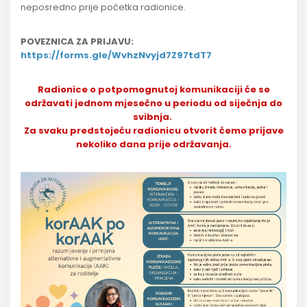
neposredno prije početka radionice.
POVEZNICA ZA PRIJAVU:
https://forms.gle/WvhzNvyjd7Z97tdT7
Radionice o potpomognutoj komunikaciji će se
održavati jednom mjesečno u periodu od siječnja do
svibnja.
Za svaku predstojeću radionicu otvorit ćemo prijave
nekoliko dana prije održavanja.