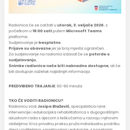
Radionica će se održati u
utorak, 3. veljače 2026.
s
početkom u
18:00 sati
putem
Microsoft Teams
platforme.
Sudjelovanje je
besplatno
.
Prijave su obavezne
jer je broj mjesta ograničen.
Za sudjelovanje na radionici izdavat će se
potvrde o
sudjelovanju.
Snimke radionica neće biti naknadno dostupne
, ali će
biti dostupan sažetak najbitnijih informacija.
PREDVIĐENO TRAJANJE
: 60-90 minuta
TKO ĆE VODITI RADIONICU?
Radionicu vodi
Josipa Blažević
, specijalistica rane
intervencije i edukacijska rehabilitatorica s dugogodišnjim
iskustvom rada s djecom s teškoćama u razvoju i njihovim
obiteljima. Kroz privatnu praksu pruža individualnu podršku
djeci i roditeljima, savjetovanja i edukacije, s posebnim