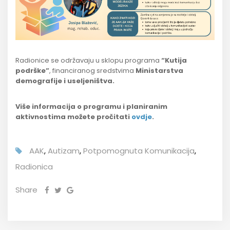
Radionice se održavaju u sklopu programa
“Kutija
podrške”
, financiranog sredstvima
Ministarstva
demografije i useljeništva.
Više informacija o programu i planiranim
aktivnostima možete pročitati
ovdje
.
AAK
,
Autizam
,
Potpomognuta Komunikacija
,
Radionica
Share