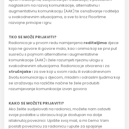
naglaskom na razvoj komunikacije, alternativnu i
augmentativnu komunikaciju (AAK) te osnaživanje roditelja
u svakodnevnim situacijama, a sve to kroz Floortime
razvojne principe i igru.
TKO SE MOŽE PRIJAVITI?
Radionica je u prvom redu namijenjena
roditeljima
djece
koja ne govore ili govore malo, kao i onima koji se prvi put
susreću s pojmom alternativne i augmentativne
komunikacije (AAK) i žele razumjeti njezinu ulogu u
svakodnevnim situacijama. Radionica je otvorena i za
stručnjake
i za sve koji u svom radu ili svakodnevnom
životu komuniciraju s djecom, mladim i odraslim ljudima koji
se izražavaju na različite načine te žele produbiti
razumijevanje komunikacije izvan govora.
KAKO SE MOŽETE PRIJAVITI?
Ako želite sudjelovati na radionici, možete nam ostaviti
svoje podatke u obrascu koji je dostupan na dolje
istaknutoj poveznici. Upišite svoj mail, a mi ćemo Vam
poslati poveznicu za radionicu i upute za spajanje