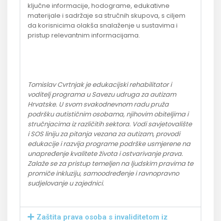
ključne informacije, hodograme, edukativne
materijale i sadržaje sa stručnih skupova, s ciljem
da korisnicima olakša snalaženje u sustavima i
pristup relevantnim informacijama.
Tomislav Cvrtnjak je edukacijski rehabilitator i
voditelj programa u Savezu udruga za autizam
Hrvatske. U svom svakodnevnom radu pruža
podršku autističnim osobama, njihovim obiteljima i
stručnjacima iz različitih sektora. Vodi savjetovalište
i SOS liniju za pitanja vezana za autizam, provodi
edukacije i razvija programe podrške usmjerene na
unapređenje kvalitete života i ostvarivanje prava.
Zalaže se za pristup temeljen na ljudskim pravima te
promiče inkluziju, samoodređenje i ravnopravno
sudjelovanje u zajednici.
Zaštita prava osoba s invaliditetom iz