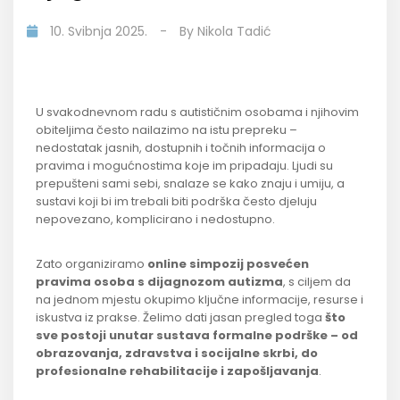
10. Svibnja 2025.
-
By
Nikola Tadić
U svakodnevnom radu s autističnim osobama i njihovim
obiteljima često nailazimo na istu prepreku –
nedostatak jasnih, dostupnih i točnih informacija o
pravima i mogućnostima koje im pripadaju. Ljudi su
prepušteni sami sebi, snalaze se kako znaju i umiju, a
sustavi koji bi im trebali biti podrška često djeluju
nepovezano, komplicirano i nedostupno.
Zato organiziramo
online simpozij posvećen
pravima osoba s dijagnozom autizma
, s ciljem da
na jednom mjestu okupimo ključne informacije, resurse i
iskustva iz prakse. Želimo dati jasan pregled toga
što
sve postoji unutar sustava formalne podrške – od
obrazovanja, zdravstva i socijalne skrbi, do
profesionalne rehabilitacije i zapošljavanja
.