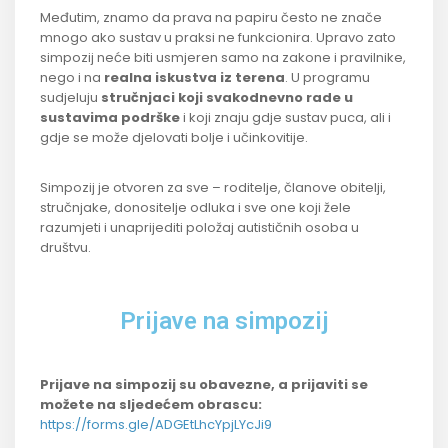
Međutim, znamo da prava na papiru često ne znače
mnogo ako sustav u praksi ne funkcionira. Upravo zato
simpozij neće biti usmjeren samo na zakone i pravilnike,
nego i na
realna iskustva iz terena
. U programu
sudjeluju
stručnjaci koji svakodnevno rade u
sustavima podrške
i koji znaju gdje sustav puca, ali i
gdje se može djelovati bolje i učinkovitije.
Simpozij je otvoren za sve – roditelje, članove obitelji,
stručnjake, donositelje odluka i sve one koji žele
razumjeti i unaprijediti položaj autističnih osoba u
društvu.
Prijave na simpozij
Prijave na simpozij su obavezne, a prijaviti se
možete na sljedećem obrascu:
https://forms.gle/ADGEtLhcYpjLYcJi9