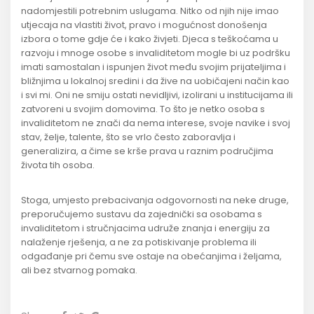
nadomjestili potrebnim uslugama. Nitko od njih nije imao
utjecaja na vlastiti život, pravo i mogućnost donošenja
izbora o tome gdje će i kako živjeti. Djeca s teškoćama u
razvoju i mnoge osobe s invaliditetom mogle bi uz podršku
imati samostalan i ispunjen život među svojim prijateljima i
bližnjima u lokalnoj sredini i da žive na uobičajeni način kao
i svi mi. Oni ne smiju ostati nevidljivi, izolirani u institucijama ili
zatvoreni u svojim domovima. To što je netko osoba s
invaliditetom ne znači da nema interese, svoje navike i svoj
stav, želje, talente, što se vrlo često zaboravlja i
generalizira, a čime se krše prava u raznim područjima
života tih osoba.
Stoga, umjesto prebacivanja odgovornosti na neke druge,
preporučujemo sustavu da zajednički sa osobama s
invaliditetom i stručnjacima udruže znanja i energiju za
nalaženje rješenja, a ne za potiskivanje problema ili
odgađanje pri čemu sve ostaje na obećanjima i željama,
ali bez stvarnog pomaka.