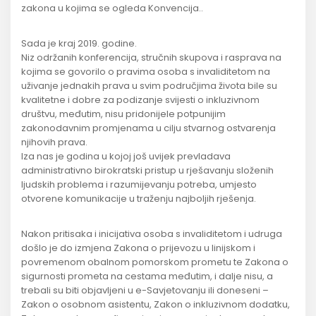
zakona u kojima se ogleda Konvencija..
Sada je kraj 2019. godine.
Niz održanih konferencija, stručnih skupova i rasprava na
kojima se govorilo o pravima osoba s invaliditetom na
uživanje jednakih prava u svim područjima života bile su
kvalitetne i dobre za podizanje svijesti o inkluzivnom
društvu, međutim, nisu pridonijele potpunijim
zakonodavnim promjenama u cilju stvarnog ostvarenja
njihovih prava.
Iza nas je godina u kojoj još uvijek prevladava
administrativno birokratski pristup u rješavanju složenih
ljudskih problema i razumijevanju potreba, umjesto
otvorene komunikacije u traženju najboljih rješenja.
Nakon pritisaka i inicijativa osoba s invaliditetom i udruga
došlo je do izmjena Zakona o prijevozu u linijskom i
povremenom obalnom pomorskom prometu te Zakona o
sigurnosti prometa na cestama međutim, i dalje nisu, a
trebali su biti objavljeni u e-Savjetovanju ili doneseni –
Zakon o osobnom asistentu, Zakon o inkluzivnom dodatku,