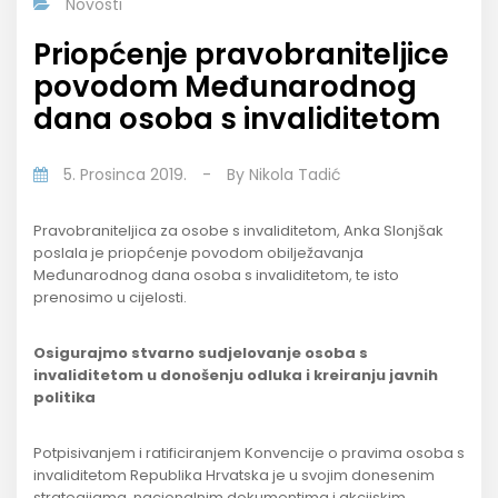
Novosti
Priopćenje pravobraniteljice
povodom Međunarodnog
dana osoba s invaliditetom
5. Prosinca 2019.
-
By
Nikola Tadić
Pravobraniteljica za osobe s invaliditetom, Anka Slonjšak
poslala je priopćenje povodom obilježavanja
Međunarodnog dana osoba s invaliditetom, te isto
prenosimo u cijelosti.
Osigurajmo stvarno sudjelovanje osoba s
invaliditetom u donošenju odluka i kreiranju javnih
politika
Potpisivanjem i ratificiranjem Konvencije o pravima osoba s
invaliditetom Republika Hrvatska je u svojim donesenim
strategijama, nacionalnim dokumentima i akcijskim