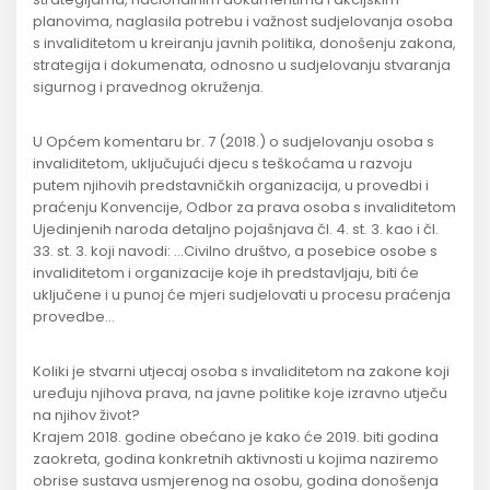
planovima, naglasila potrebu i važnost sudjelovanja osoba
s invaliditetom u kreiranju javnih politika, donošenju zakona,
strategija i dokumenata, odnosno u sudjelovanju stvaranja
sigurnog i pravednog okruženja.
U Općem komentaru br. 7 (2018.) o sudjelovanju osoba s
invaliditetom, uključujući djecu s teškoćama u razvoju
putem njihovih predstavničkih organizacija, u provedbi i
praćenju Konvencije, Odbor za prava osoba s invaliditetom
Ujedinjenih naroda detaljno pojašnjava čl. 4. st. 3. kao i čl.
33. st. 3. koji navodi: …Civilno društvo, a posebice osobe s
invaliditetom i organizacije koje ih predstavljaju, biti će
uključene i u punoj će mjeri sudjelovati u procesu praćenja
provedbe…
Koliki je stvarni utjecaj osoba s invaliditetom na zakone koji
uređuju njihova prava, na javne politike koje izravno utječu
na njihov život?
Krajem 2018. godine obećano je kako će 2019. biti godina
zaokreta, godina konkretnih aktivnosti u kojima naziremo
obrise sustava usmjerenog na osobu, godina donošenja