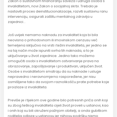
Zakon o sustavnom financiranju saveza i udruga osoba s
invaliditetom, novi Zakon o socijalnoj skrbi. Trebalo je
nastaviti proces deinstitucionalizacije, razviti sustavnu ranu
intervenciju, osigurati zaštitu mentalnog zdravlja u
zajednici…
Još uvijek nemamo naknadu za invaliditet koja bi bila
neovisna o prihodovnom ili imovinskom cenzusu već
temeljena isključivo na vrsti i težini invaliditeta, jer jedino se
na taj način može ispuniti svrha tih naknada, a to je
uključivanje u život zajednice. Jedino tako možemo
omogućiti osobi s invaliditetom ostvarivanje prava na
obrazovanje, zapošljavanje i produktivan, uključen život.
Osobe s invaliditetom smatraju da su naknade i usluge
nepravedno i neravnomjerno raspoređene, jer nisu
osmišljene tako da svojom raznolikošću prate potrebe koje
proizlaze iz invaliditeta.
Previše je i tijekom ove godine bilo potresnih priča onih koji
su zbog teškog invaliditeta cijeli život proveli u ustanovi, kao
i onih koji su bili okruženi pažnjom obitelji, a onda gubitkom
roditelja odlaze u ustanovu jer njihovu podršku nismo