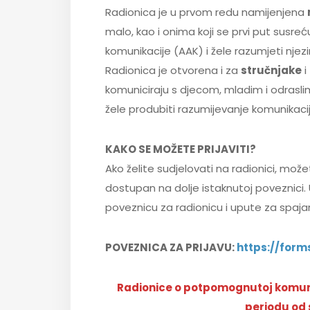
Radionica je u prvom redu namijenjena
malo, kao i onima koji se prvi put susr
komunikacije (AAK) i žele razumjeti nje
Radionica je otvorena i za
stručnjake
i
komuniciraju s djecom, mladim i odraslim 
žele produbiti razumijevanje komunikaci
KAKO SE MOŽETE PRIJAVITI?
Ako želite sudjelovati na radionici, mož
dostupan na dolje istaknutoj poveznici.
poveznicu za radionicu i upute za spaja
POVEZNICA ZA PRIJAVU:
https://for
Radionice o potpomognutoj komuni
periodu od 