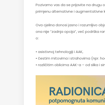
Pozivamo vas da se prijavite na drugu o
primjenu alternativne i augmentativne 
Ova cjelina donosi jasno i razumljivo ob
ona nije “zadnja opcija”, već podrška ra
o:
• asistivnoj tehnologiji i AAK,
• čestim mitovima i strahovima (npr. hoće
• različitim oblicima AAK-a – od slika i