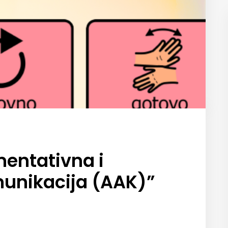
entativna i
munikacija (AAK)”