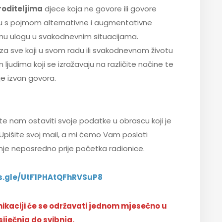
roditeljima
djece koja ne govore ili govore
eću s pojmom alternativne i augmentativne
zinu ulogu u svakodnevnim situacijama.
 za sve koji u svom radu ili svakodnevnom životu
ljudima koji se izražavaju na različite načine te
je izvan govora.
ete nam ostaviti svoje podatke u obrascu koji je
 Upišite svoj mail, a mi ćemo Vam poslati
nje neposredno prije početka radionice.
ms.gle/UtF1PHAtQFhRVSuP8
kaciji će se održavati jednom mjesečno u
siječnja do svibnja.