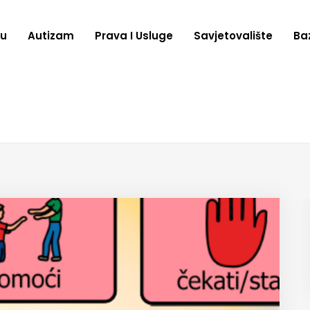
zu
Autizam
Prava I Usluge
Savjetovalište
Ba