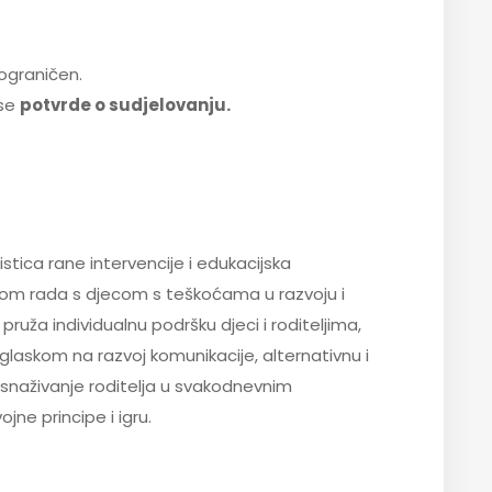
 ograničen.
 se
potvrde o sudjelovanju.
listica rane intervencije i edukacijska
tvom rada s djecom s teškoćama u razvoju i
pruža individualnu podršku djeci i roditeljima,
glaskom na razvoj komunikacije, alternativnu i
snaživanje roditelja u svakodnevnim
jne principe i igru.