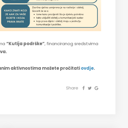
ama
“Kutija podrške”
, financiranog sredstvima
va.
ranim aktivnostima možete pročitati
ovdje
.
Share