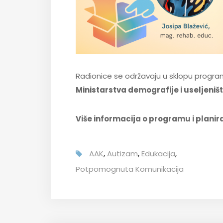
Radionice se održavaju u sklopu progr
Ministarstva demografije i useljeništ
Više informacija o programu i plani
AAK
,
Autizam
,
Edukacija
,
Potpomognuta Komunikacija