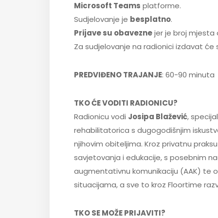
Microsoft Teams
platforme.
Sudjelovanje je
besplatno
.
Prijave su obavezne
jer je broj mjesta
Za sudjelovanje na radionici izdavat će
PREDVIĐENO TRAJANJE
: 60-90 minuta
TKO ĆE VODITI RADIONICU?
Radionicu vodi
Josipa Blažević
, specija
rehabilitatorica s dugogodišnjim iskus
njihovim obiteljima. Kroz privatnu praksu 
savjetovanja i edukacije, s posebnim na
augmentativnu komunikaciju (AAK) te o
situacijama, a sve to kroz Floortime razvo
TKO SE MOŽE PRIJAVITI?