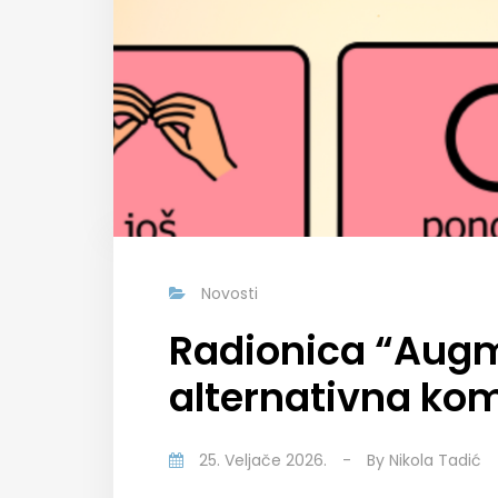
Novosti
Radionica “Augm
alternativna ko
25. Veljače 2026.
-
By
Nikola Tadić